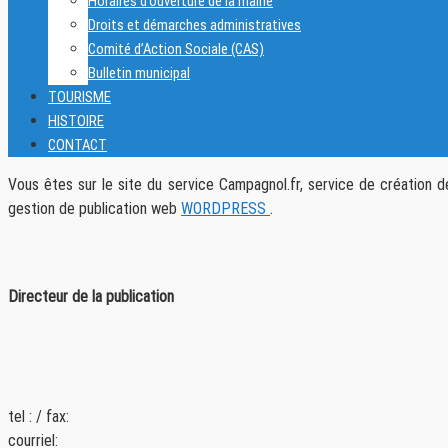
Horaires d’ouverture de la mairie
Droits et démarches administratives
Comité d’Action Sociale (CAS)
Bulletin municipal
TOURISME
HISTOIRE
CONTACT
Vous êtes sur le site du service Campagnol.fr, service de création de
gestion de publication web
WORDPRESS
.
Directeur de la publication
tel : / fax:
courriel: