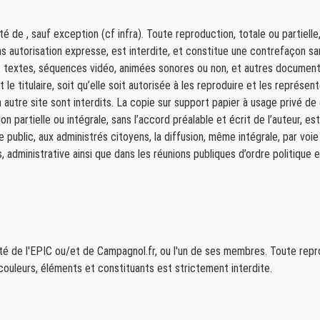
 de , sauf exception (cf infra). Toute reproduction, totale ou partielle
 autorisation expresse, est interdite, et constitue une contrefaçon san
s, textes, séquences vidéo, animées sonores ou non, et autres documents
t le titulaire, soit qu’elle soit autorisée à les reproduire et les représe
 un autre site sont interdits. La copie sur support papier à usage privé
on partielle ou intégrale, sans l’accord préalable et écrit de l’auteur, e
public, aux administrés citoyens, la diffusion, même intégrale, par voie 
dministrative ainsi que dans les réunions publiques d’ordre politique et 
été de l'EPIC ou/et de Campagnol.fr, ou l'un de ses membres. Toute repr
couleurs, éléments et constituants est strictement interdite.