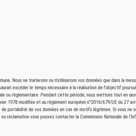
é-l
tel
mmune. Nous ne traiterons ou n'utiliserons vos données que dans la mesu
rait excéder le temps nécessaire à la réalisation de l'objectif poursui
gale ou règlementaire. Pendant cette période, nous mettons tout en œuvr
anvier 1978 modifiée et au règlement européen n°2016/679/UE du 27 avril
et de portabilité de vos données en cas de motifs légitimes. Si vous ne s
re ou réclamation vous pouvez contacter la Commission Nationale de l'In