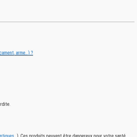
cament, arme...) ?
rdite.
tiques...
). Ces produits peuvent être dangereux pour votre santé.