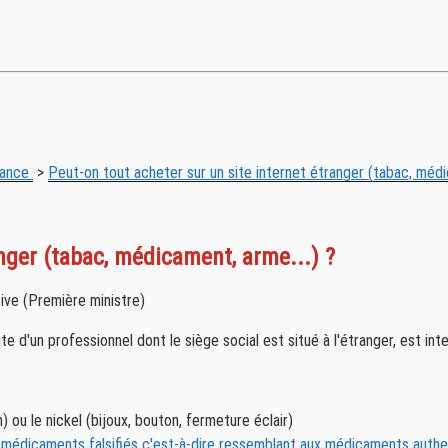
tance
>
Peut-on tout acheter sur un site internet étranger (tabac, médi
anger (tabac, médicament, arme...) ?
tive (Première ministre)
 d'un professionnel dont le siège social est situé à l'étranger, est inte
ou le nickel (bijoux, bouton, fermeture éclair)
,
médicaments falsifiés c'est-à-dire ressemblant aux médicaments authen