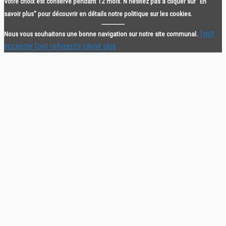
Votre choix est conservé pendant 12 mois. N'hésitez pas à cliquer sur "En
savoir plus" pour découvrir en détails notre politique sur les cookies.
Tout
Nous vous souhaitons une bonne navigation sur notre site communal.
accepter
Tout refuser
En savoir plus